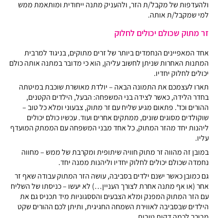
ולהעדפות של מקבל/ת הזר, ולהעניק מתנה ייחודית ומותאמת ממש
למי שמקבל/ת אותה.
זר מתוק שכולם יכולים לחלוק
אחד המאפיינים הנחמדים ביותר של זרים מתוקים, בניגוד למרבית
המתנות האחרות שניתן לחשוב עליהן, הוא כי מדובר במתנה אותה כולם
יכולים לחלוק יחדיו.
תארו לעצמכם את התמונה הבאה – יולדת מאושרת שוכבת במיטתה
בחדר הלידה, כאשר לצידה בני המשפחה: הבעל, הילדים הקטנים,
ההורים וכד'. פתאום מגיע שליח עם זר מתוק, צבעוני ומלא כל טוב –
שוקולדים מסוגים שונים, ממתקים אחרים ועוד. עכשיו כולם יכולים
ליהנות יחד מהזר המתוק, כל אחד מבני המשפחה עם הממתק המועדף
עליו.
במובן זה מהווה זר מתוק חוויה שיתופית ומקרבת של ממש – מחווה
נחמדה שכולם יכולים לחלוק יחדיו וליהנות ממנה יחד.
גם כמובן כאשר ישנם ילדים בסביבה, עושה הזר המתוק עבודה שאף זר
אחר (או אף מתנה אחרת לצורך העניין…) לא יעשו – כניסתו של השליח
עם הזר המתוק המפנק ומלא הצבעים והססגוניות מיד תכניס גם את
הילדים שבסביבה לאווירת השמחה החגיגית, ותיתן לכם ההורים שקט
מבורך לכמה דקות טובות…