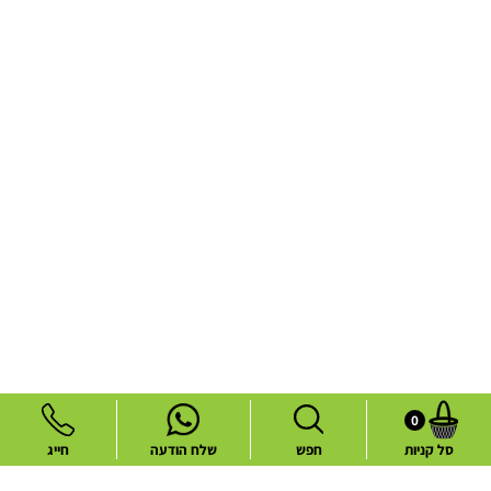
0
סל קניות
חפש
שלח הודעה
חייג