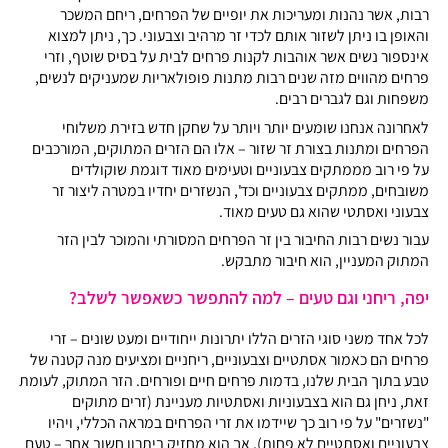
רבות, אשר נהנות ומעריכות את יופיים של הפרחים, ריחם המשכר
והאופן בו ניתן לשזור אותם לכדי זר מרהיב וצבעוני. כך, ניתן למצוא
אינספור נשים אשר אוהבות לקנות פרחים לבית על בסיס שוטף, וזרי
פרחים מהווים מזה שנים רבות מתנות פופולאריות שמעניקים לנשים,
משפחות וגם לגברים רבים.
לאחרונה אנחנו שומעים יותר ויותר על שחקן חדש בזירת משלוחי
הפרחים ומתנות בצורת זר שזור – אלו הם הזרים המתוקים, המורכבים
על פי רוב מממתקים צבעוניים וטעימים מאוד דוגמת שוקולדים
משובחים, ממתקים צבעוניים וכד', הנשזרים יחדיו במטרה ליצור זר
צבעוני ואסתטי שהוא גם טעים מאוד.
עבור נשים רבות החיבור בין זר הפרחים המסורתי והמוכר לבין הזר
המתוק המעניין, הוא חיבור מתבקש.
יפה, ריחני וגם טעים – למה להתפשר כשאפשר לשלב?
לכל אחד משני סוגי הזרים הללו יתרונות ייחודיים ומעט שונים – זרי
פרחים הם כאמור אסתטיים וצבעוניים, ריחניים ומציעים מנה קטנה של
טבע בתוך הבית שלנו, בדמות פרחים חיים ופורחים. הזר המתוק, לעומת
זאת, ניחן גם הוא בצבעוניות ואסתטיות מעניינת (זרים מתוקים
"נשזרים" על פי רוב כך שיידמו את זרי הפרחים במראה הכללי, ויהיו
צבעוניים ואסתטיים לא פחות), אך הוא מחזיק ביתרון חשוב אחר – טעם