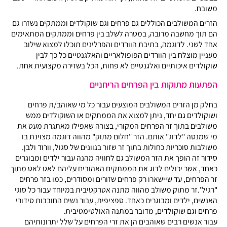
משובח.
הזרים המשולבים הכוללים גם פרחים וגם שוקולדים וממתקים נשזרו גם
הם תוך מחשבה מרובה, במטרה לשלב בין פרחים וממתקים המתאימים
אחד לשני. לדוגמה, בתיבת הוורדים והפרלינים תוכלו למצוא שילוב
מעניין מוצלח בין הוורדים הפופולאריים והאלגנטיים כל כך לבין
שוקולדים איכותיים ואלגנטיים לא פחות, הכל בשזירה מקצועית אחת.
הפתעות מתוקות בין הפרחים הריחניים
בחלק מן הזרים המשולבים המוצעים עבור כל מי שאוהב/ת פרחים
ושוקולדים גם יחד, ניתן למצוא את הממתקים או השוקולדים ממש
משולבים בתוך זר הפרחים המקורי, בצורה שאפילו מאתגרת מעט את
מי שמנסה "לדוג" אותם. הזר "חלום מתוק" מהווה דוגמה מצוינת בו
משולבות סוכריות כחולות בתוך זר שזור בגוונים של סגול, וורוד ולבן.
סידור זה הופך את הזר המשולב גם לחוויה מהנה עבור ילדים ומבוגרים
כאחד, אשר יכולים לדוג את הממתקים האהובים עליהם לאט לאט מתוך
זר הפרחים, עד שיישארו רק פרחים שזורים ומסודרים, כמו בזר פרחים
"רגיל".זר מתוק משולב מהווה מתנה אטרקטיבית במיוחד עבור כל סוגי
האנשים, ילדים ומבוגרים כאחד. ספציפית, עבור נשים החובבות סידורי
פרחים וגם שוקולדים, מדובר במתנה האולטימטיבית.
עבור אנשים רבים שאוהבים הן את זרי הפרחים על שלל יתרונותיהם