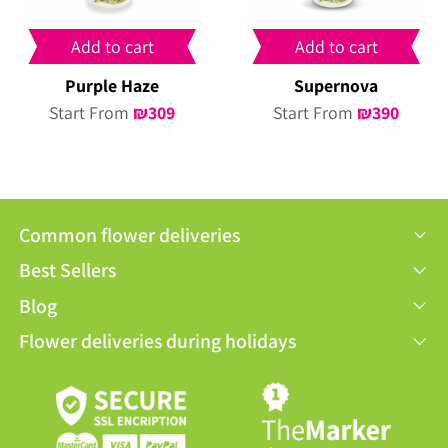
Add to cart
Add to cart
Purple Haze
Supernova
Start From
₪
309
Start From
₪
390
Common flower deliveries
Best Sellers
Blog
Flower deliveries during holidays