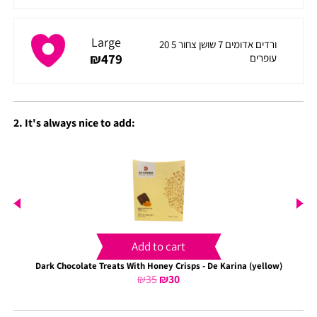
Large
20 ורדים אדומים 7 שושן צחור 5
₪
479
עופרים
2. It's always nice to add:
Add to cart
Dark Chocolate Treats With Honey Crisps - De Karina (yellow)
₪
35
Original
₪
30
Current
price
price
was:
is: