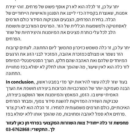
יתר על כן, זר לכלה הוא לא רק אוסף פשוט של פרחים. זוהי יצירת
אמנות, שאוצרת בקפידה כדי לייצג את הסגנון והאישיות הייחודיים של
הכלה. בחירת הפרחים, הצבעים וטכניקות הסידור כולם תורמים
לאסתטיקה ולמשמעות הכללית של הזר. הפרטים המורכבים ותשומת
הלב לכל עלי כותרת מציגים את המיומנות והיצירתיות של שוזר
הפרחים.
יתר על כן, זר כלה משמש כזיכרון מתמשך ליום החתונה. לעתים קרובות
הזר נשמר או מצולם כמזכרת אהובה, המזכיר לבני הזוג את הרגעים
המיוחדים שלהם ואת האהבה שהם חלקו. הערך הסנטימנטלי המיוחס
לזר כלה הוא לאין שיעור, מה שהופך אותו לחלק לא יסולא בפז מחוויית
החתונה.
, בעוד שזר לכלה עשוי להיראות יקר מדי במבט ראשון,
In conclusion
הבנה מעמיקה יותר של המורכבויות הכרוכות ביצירתו חושפת את הערך
האמיתי שיש בו. הזמן, המאמץ והמיומנות אשר הושקעו ביצירתו,
טכניקות השזירה המדויקות להשגת סידור צפוף, ומבחר הפרחים
האיכותיים, כולם תורמים משמעותית למחירו. זר הכלה הוא לא רק צרור
פרחים אלא סמל לאהבה ומחויבות, מה שהופך אותו ללא יסולא בפז.
מחפשת זר כלה ייחודי? צוות השוזרות המקצועי בפרחי חן כאן לעזור
לך. התקשרי: 03-6762868