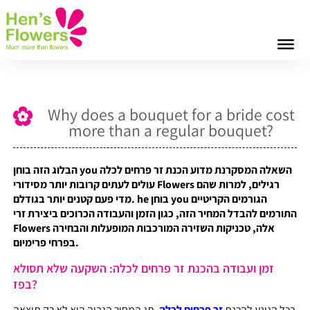
Why does a bouquet for a bride cost
more than a regular bouquet?
השאלה
המסקרנת
מדוע
הכנת זר פרחים ל
כלה
you
הבלוג
הזה
בוחן
רגילים
,
למרות
שהם
Flowers
עולים
לעתים
קרובות
יותר
מסידורי
הגורמים
הקריטיים
you
בוחן
he
.
מדי
פעם
קטנים
יותר
בגודלם
התורמים
להבדל
המחיר
הזה
,
כגון
הזמן
והעבודה
הכרוכים
ביצירת
זרי
אלה
,
טכניקות
השזירה
המורכבות
המופעלות
והבחירה
Flowers
.
בפרחי
פרימיום
זמן ועבודה בהכנת זר פרחים לכלה: השקעה שלא תסולא
בפז?
בכל הנוגע
ל
הכנת
זר פרחים לכלה
, תג המחיר הגבוה הוא לא רק תוצאה