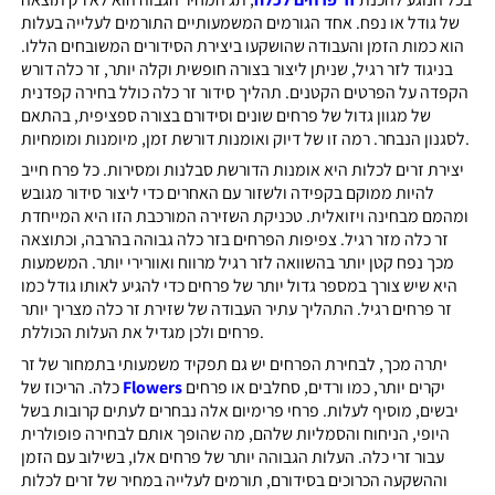
של גודל או נפח. אחד הגורמים המשמעותיים התורמים לעלייה בעלות
הוא כמות הזמן והעבודה שהושקעו ביצירת הסידורים המשובחים הללו.
בניגוד לזר רגיל, שניתן ליצור בצורה חופשית וקלה יותר, זר כלה דורש
הקפדה על הפרטים הקטנים. תהליך סידור זר כלה כולל בחירה קפדנית
של מגוון גדול של פרחים שונים וסידורם בצורה ספציפית, בהתאם
לסגנון הנבחר. רמה זו של דיוק ואומנות דורשת זמן, מיומנות ומומחיות.
יצירת זרים לכלות היא אומנות הדורשת סבלנות ומסירות. כל פרח חייב
להיות ממוקם בקפידה ולשזור עם האחרים כדי ליצור סידור מגובש
ומהמם מבחינה ויזואלית. טכניקת השזירה המורכבת הזו היא המייחדת
זר כלה מזר רגיל. צפיפות הפרחים בזר כלה גבוהה בהרבה, וכתוצאה
מכך נפח קטן יותר בהשוואה לזר רגיל מרווח ואוורירי יותר. המשמעות
היא שיש צורך במספר גדול יותר של פרחים כדי להגיע לאותו גודל כמו
זר פרחים רגיל. התהליך עתיר העבודה של שזירת זר כלה מצריך יותר
פרחים ולכן מגדיל את העלות הכוללת.
יתרה מכך, לבחירת הפרחים יש גם תפקיד משמעותי בתמחור של זר
יקרים יותר, כמו ורדים, סחלבים או פרחים
Flowers
כלה. הריכוז של
יבשים, מוסיף לעלות. פרחי פרימיום אלה נבחרים לעתים קרובות בשל
היופי, הניחוח והסמליות שלהם, מה שהופך אותם לבחירה פופולרית
עבור זרי כלה. העלות הגבוהה יותר של פרחים אלו, בשילוב עם הזמן
וההשקעה הכרוכים בסידורם, תורמים לעלייה במחיר של זרים לכלות